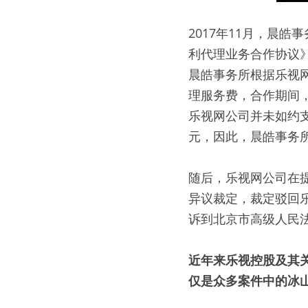
2017年11月，晨
利代理业务合作协议
晨皓事务所根据乐视
理服务费，合作期间
乐视网公司并未如约支
元，因此，晨皓事务所
随后，乐视网公司在
异议裁定，裁定驳回
诉到北京市高级人民
近年来乐视控股及其
仅是众多案件中的冰