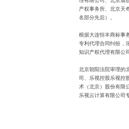
产权事务所、北京天
名部分先后）。
根据大连恒丰商标事务所
专利代理合同纠纷，
知识产权代理有限公
北京朝阳法院审理的
司、乐视控股乐视控
术（北京）股份有限
乐视云计算有限公司