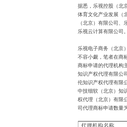
据悉，乐视控股（北
体育文化产业发展（
（北京）有限公司、
乐视云计算有限公司
乐视电子商务（北京
不容小觑，笔者在商标
商标申请的代理机构
知识产权代理有限公
伦知识产权代理有限
中技细软（北京）知
权代理（北京）有限
司代理商标申请数量