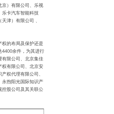
北京）有限公司、乐视
、乐卡汽车智能科技
天津）有限公司 、
产权的布局及保护还是
4400余件，为其进行
理有限公司、北京集佳
产权有限公司、北京安
识产权代理有限公司、
、永煦阳光国际知识产
视控股公司及其关联公