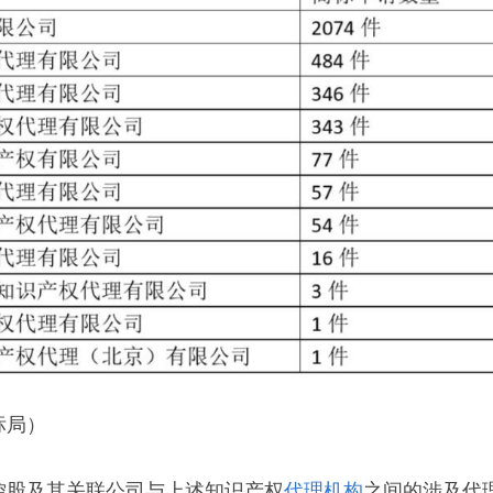
标局）
控股及其关联公司与上述知识产权
代理机构
之间的涉及代