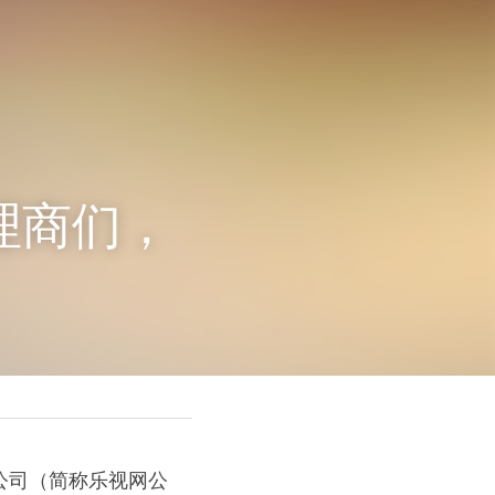
公司（简称乐视网公