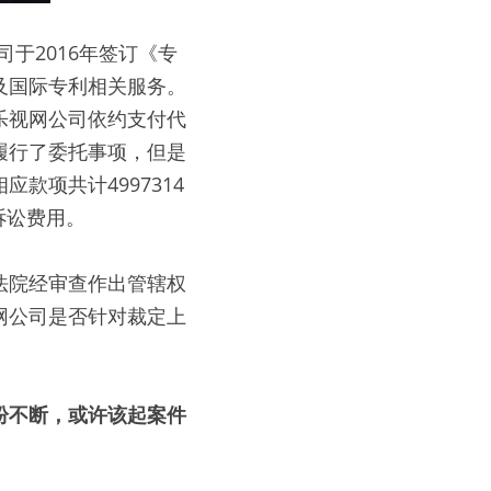
于2016年签订《专
及国际专利相关服务。
乐视网公司依约支付代
履行了委托事项，但是
项共计4997314
诉讼费用。
法院经审查作出管辖权
网公司是否针对裁定上
纷不断，或许该起案件