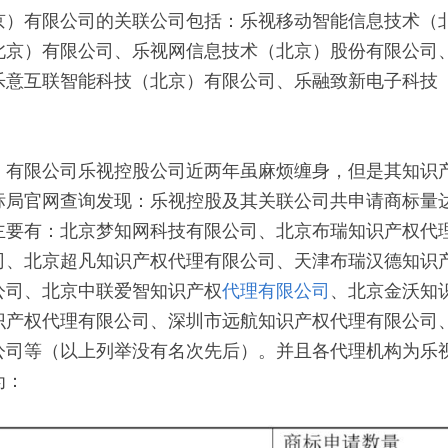
京）有限公司的关联公司包括：乐视移动智能信息技术（
北京）有限公司、乐视网信息技术（北京）股份有限公司
乐意互联智能科技（北京）有限公司、乐融致新电子科技（
。
）有限公司乐视控股公司近两年虽麻烦缠身，但是其知识
局官网查询发现：乐视控股及其关联公司共申请商标量达
主要有：北京梦知网科技有限公司、北京布瑞知识产权代
司、北京超凡知识产权代理有限公司、天津布瑞汉德知识
公司、北京中联爱智知识产权
代理有限公司
、北京金沃知
识产权代理有限公司、深圳市远航知识产权代理有限公司
公司等（以上列举没有名次先后）。并且各代理机构为乐
为：