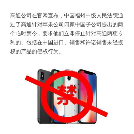
高通公司在官网宣布，中国福州中级人民法院通
过了高通针对苹果公司四家中国子公司提出的两
个临时禁令，要求他们立即停止针对高通两项专
利的、包括在中国进口、销售和许诺销售未经授
权的产品的侵权行为。