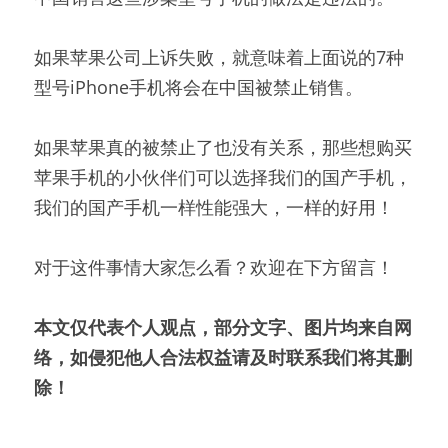
如果苹果公司上诉失败，就意味着上面说的7种
型号iPhone手机将会在中国被禁止销售。
如果苹果真的被禁止了也没有关系，那些想购买
苹果手机的小伙伴们可以选择我们的国产手机，
我们的国产手机一样性能强大，一样的好用！
对于这件事情大家怎么看？欢迎在下方留言！
本文仅代表个人观点，部分文字、图片均来自网
络，如侵犯他人合法权益请及时联系我们将其删
除！