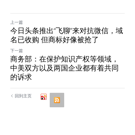
上一篇
今日头条推出“飞聊”来对抗微信，域
名已收购 但商标好像被抢了
下一篇
商务部：在保护知识产权等领域，
中美双方以及两国企业都有着共同
的诉求
回到主页