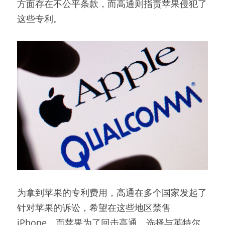
方面存在不公平条款，而高通则指责苹果侵犯了
这些专利。
为拿到苹果的专利费用，高通在多个国家发起了
针对苹果的诉讼，希望在这些地区禁售
iPhone。而苹果为了回击高通，选择与英特尔