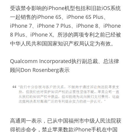
受该禁令影响的iPhone机型包括和旧款iOS系统
一起销售的iPhone 6S、iPhone 6S Plus、
iPhone 7、iPhone 7 Plus、iPhone 8、iPhone 
8 Plus、iPhone X。所涉的两项专利之前已经被
中华人民共和国国家知识产权局认定为有效。
Qualcomm Incorporated执行副总裁、总法律
顾问Don Rosenberg表示
高通周一表示，已从中国福州市中级人民法院获
得初步命令，禁止苹果数款iPhone手机在中国