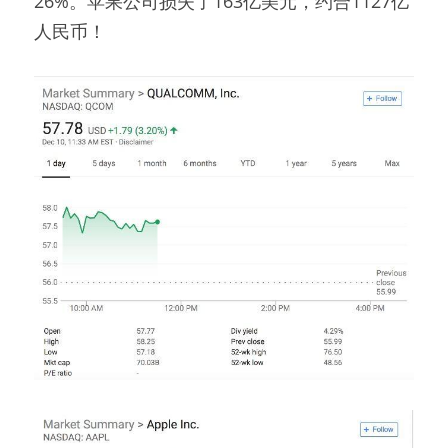
26%。苹果公司损失了163亿美元，约合1127亿
人民币！