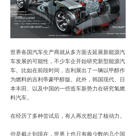
世界各国汽车生产商就从多方面去延展新能源汽
车发展的可能性，不少车企开始研究新型能源汽
车。比如在前段时间，吉利展出了一辆以甲醇作
为燃料的吉利帝豪甲醇版。此外，韩国现代、日
本丰田、以及中国的一些造车新势力在研究氢燃
料汽车。
在经历了多种尝试后，有人再次想起了核动力。
但是截止到现在，世界上也只有极少数的几个国