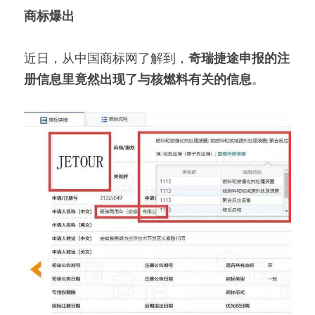
商标爆出
近日，从中国商标网了解到，
奇瑞捷途申报的注
册信息里竟然出现了与核燃料有关的信息
。