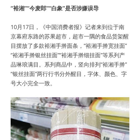
“裕湘”“今麦郎”“白象”是否涉嫌误导
10月17日，《中国消费者报》记者来到位于南
京幕府东路的苏果超市，超市一隅的食品货架醒
目摆放了多款裕湘手擀面条，“裕湘手擀宽挂面”
“裕湘手擀银丝挂面”“裕湘手擀细挂面”等系列产
品琳琅满目。系列商品中，竖向排列“裕湘手擀”
“银丝挂面”两行行书分外醒目，字体、颜色、字
号大小完全一致。